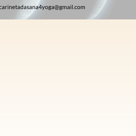
carinetadasana4yoga@gmail.com