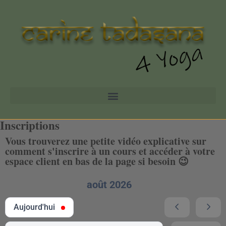
Inscriptions
Vous trouverez une petite vidéo explicative sur
comment s'inscrire à un cours et accéder à votre
espace client en bas de la page si besoin 😉
août 2026
Aujourd'hui