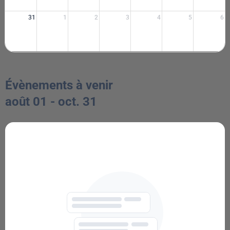
31
1
2
3
4
5
6
Évènements à venir
août 01 - oct. 31