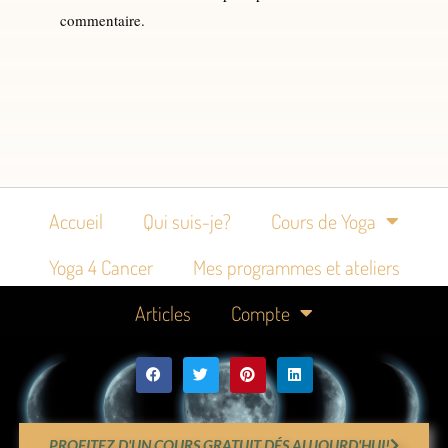
commentaire.
Accueil
Qui suis-je?
Cours de Yoga
Yoga 4 Cancer
Mes programmes et ateliers
Articles
Compte
PROFITEZ D'UN COURS GRATUIT DÉS AUJOURD'HUI!