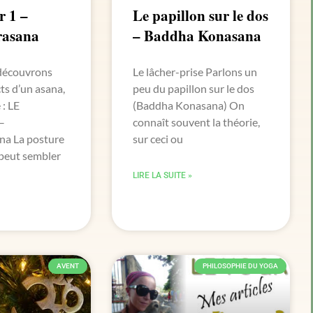
r 1 –
Le papillon sur le dos
rasana
– Baddha Konasana
 découvrons
Le lâcher-prise Parlons un
ts d’un asana,
peu du papillon sur le dos
 : LE
(Baddha Konasana) On
–
connaît souvent la théorie,
na La posture
sur ceci ou
 peut sembler
LIRE LA SUITE »
AVENT
PHILOSOPHIE DU YOGA