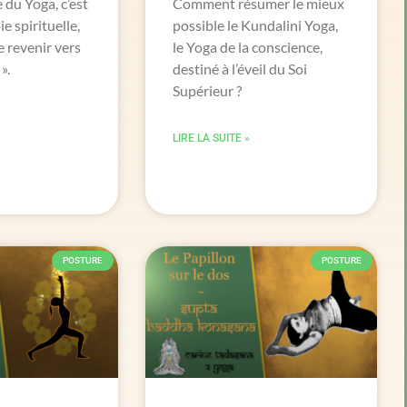
e du Yoga, c’est
Comment résumer le mieux
ie spirituelle,
possible le Kundalini Yoga,
de revenir vers
le Yoga de la conscience,
».
destiné à l’éveil du Soi
Supérieur ?
LIRE LA SUITE »
POSTURE
POSTURE