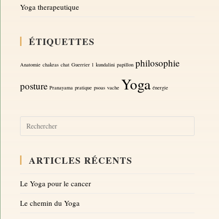
Yoga therapeutique
ÉTIQUETTES
philosophie
Anatomie
chakras
chat
Guerrier 1
kundalini
papillon
Yoga
posture
Pranayama
pratique
psoas
vache
énergie
ARTICLES RÉCENTS
Le Yoga pour le cancer
Le chemin du Yoga