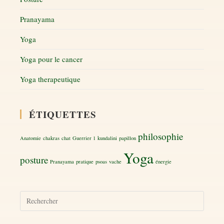
Pranayama
Yoga
Yoga pour le cancer
Yoga therapeutique
ÉTIQUETTES
philosophie
Anatomie
chakras
chat
Guerrier 1
kundalini
papillon
Yoga
posture
Pranayama
pratique
psoas
vache
énergie